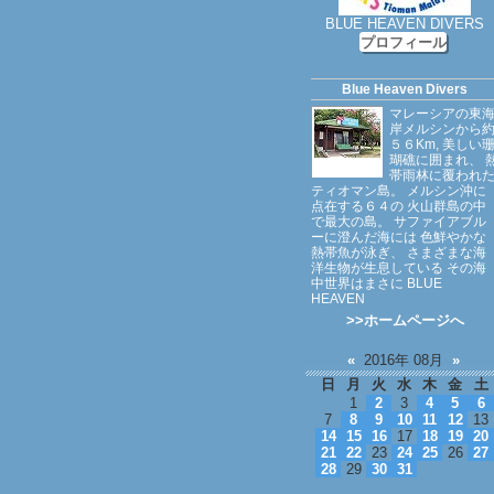
BLUE HEAVEN DIVERS
プロフィール
Blue Heaven Divers
マレーシアの東
岸メルシンから
５６Km, 美しい
瑚礁に囲まれ、 
帯雨林に覆われ
ティオマン島。 メルシン沖に
点在する６４の 火山群島の中
で最大の島。 サファイアブル
ーに澄んだ海には 色鮮やかな
熱帯魚が泳ぎ、 さまざまな海
洋生物が生息している その海
中世界はまさに BLUE
HEAVEN
>>ホームページへ
«
2016年 08月
»
日
月
火
水
木
金
土
1
2
3
4
5
6
7
8
9
10
11
12
13
14
15
16
17
18
19
20
21
22
23
24
25
26
27
28
29
30
31