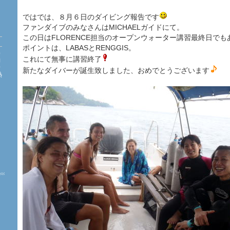
ではでは、８月６日のダイビング報告です
ファンダイブのみなさんはMICHAELガイドにて。
この日はFLORENCE担当のオープンウォーター講習最終日でも
ポイントは、LABASとRENGGIS。
海
これにて無事に講習終了
約
珊
新たなダイバーが誕生致しました、おめでとうございます
熱
た