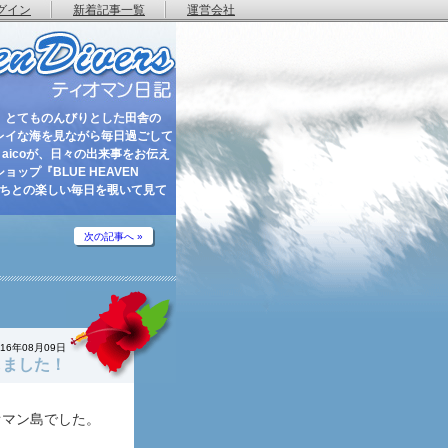
グイン
新着記事一覧
運営会社
 とてものんびりとした田舎の
レイな海を見ながら毎日過ごして
aicoが、日々の出来事をお伝え
ップ『BLUE HEAVEN
たちとの楽しい毎日を覗いて見て
次の記事へ »
016年08月09日
しました！
オマン島でした。