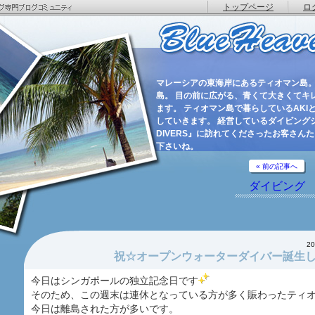
トップページ
ロ
マレーシアの東海岸にあるティオマン島。
島。 目の前に広がる、青くて大きくてキ
ます。 ティオマン島で暮らしているAKIと
していきます。 経営しているダイビングショ
DIVERS』に訪れてくださったお客さん
下さいね。
« 前の記事へ
ダイビング
2
祝☆オープンウォーターダイバー誕生
今日はシンガポールの独立記念日です
そのため、この週末は連休となっている方が多く賑わったティ
今日は離島された方が多いです。