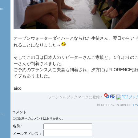
オープンウォーターダイバーとなられた生徒さん、翌日からア
れることになりました～
そしてこの日は日本人のリピーターさんご家族と、１年ぶりの
ーさんが到着されました。
ご予約のフランス人ご夫妻も到着され、夕方にはFLORENCE
イブもありました。
aico
ソーシャルブックマークに登録：
BLUE HEAVEN DIVERS
17:
コメント
この記事へのコメントはありません。
名前：
メールアドレス：