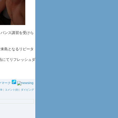
ドバンス講習を受けら
ご来島となるリピータ
担当にてリフレッシュダ
28
|
コメント(0)
|
ダイビング