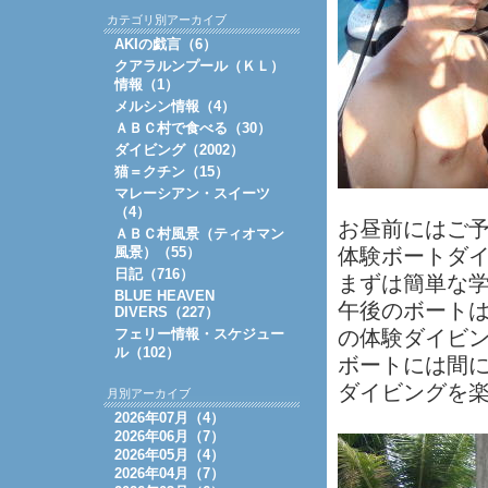
カテゴリ別アーカイブ
AKIの戯言（6）
クアラルンプール（ＫＬ）
情報（1）
メルシン情報（4）
ＡＢＣ村で食べる（30）
ダイビング（2002）
猫＝クチン（15）
マレーシアン・スイーツ
（4）
お昼前にはご
ＡＢＣ村風景（ティオマン
風景）（55）
体験ボートダ
日記（716）
まずは簡単な
BLUE HEAVEN
午後のボート
DIVERS（227）
フェリー情報・スケジュー
の体験ダイビ
ル（102）
ボートには間
ダイビングを
月別アーカイブ
2026年07月（4）
2026年06月（7）
2026年05月（4）
2026年04月（7）