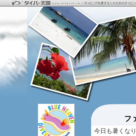
フ
今日も暑くな