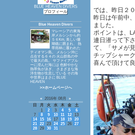
BLUE HEAVEN DIVERS
では、昨日２
プロフィール
昨日は午前中、
ました。
Blue Heaven Divers
マレーシアの東海
ポイントは、LA
岸メルシンから約
連日潜って下
５６Km, 美しい珊
瑚礁に囲まれ、 熱
て、「サメが見
帯雨林に覆われた
ティオマン島。 メルシン沖に
チップシャー
点在する６４の 火山群島の中
で最大の島。 サファイアブル
喜んで頂けて
ーに澄んだ海には 色鮮やかな
熱帯魚が泳ぎ、 さまざまな海
洋生物が生息している その海
中世界はまさに BLUE
HEAVEN
>>ホームページへ
«
2016年 08月
»
日
月
火
水
木
金
土
1
2
3
4
5
6
7
8
9
10
11
12
13
14
15
16
17
18
19
20
21
22
23
24
25
26
27
28
29
30
31