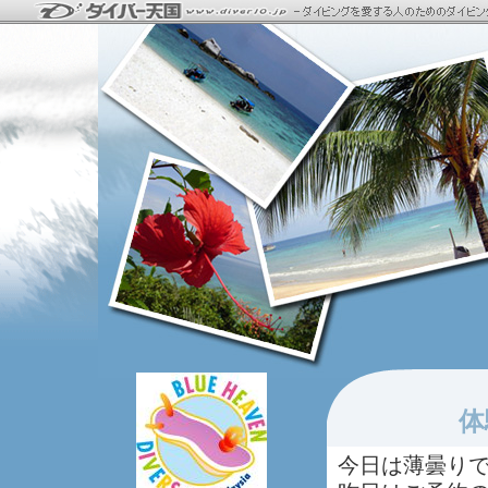
体
今日は薄曇り