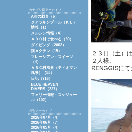
カテゴリ別アーカイブ
AKIの戯言（6）
クアラルンプール（ＫＬ）
情報（1）
メルシン情報（4）
ＡＢＣ村で食べる（30）
ダイビング（2002）
猫＝クチン（15）
２３日（土）は
マレーシアン・スイーツ
２人様。
（4）
RENGGIS
ＡＢＣ村風景（ティオマン
風景）（55）
日記（716）
BLUE HEAVEN
DIVERS（227）
フェリー情報・スケジュー
ル（102）
月別アーカイブ
2026年07月（4）
2026年06月（7）
2026年05月（4）