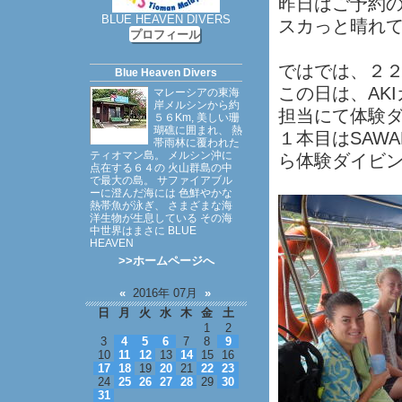
昨日はご予約
BLUE HEAVEN DIVERS
スカっと晴れ
プロフィール
ではでは、２
Blue Heaven Divers
この日は、AK
マレーシアの東海
岸メルシンから約
担当にて体験
５６Km, 美しい珊
瑚礁に囲まれ、 熱
１本目はSAWAD
帯雨林に覆われた
ティオマン島。 メルシン沖に
ら体験ダイビ
点在する６４の 火山群島の中
で最大の島。 サファイアブル
ーに澄んだ海には 色鮮やかな
熱帯魚が泳ぎ、 さまざまな海
洋生物が生息している その海
中世界はまさに BLUE
HEAVEN
>>ホームページへ
«
2016年 07月
»
日
月
火
水
木
金
土
1
2
3
4
5
6
7
8
9
10
11
12
13
14
15
16
17
18
19
20
21
22
23
24
25
26
27
28
29
30
31