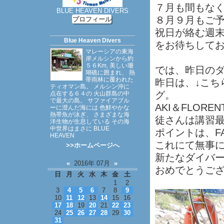
７月も間もな
BLUE HEAVEN DIVERS
８月９月もご
プロフィール
祝日が絡む週
Blue Heaven Divers
をお待ちして
マレーシアの東海
岸メルシンから約
５６Km, 美しい珊
では、昨日の
瑚礁に囲まれ、 熱
帯雨林に覆われた
昨日は、↓こち
ティオマン島。 メルシン沖に
グ。
点在する６４の 火山群島の中
で最大の島。 サファイアブル
AKI＆FLOR
ーに澄んだ海には 色鮮やかな
熱帯魚が泳ぎ、 さまざまな海
徒さんは講習
洋生物が生息している その海
中世界はまさに BLUE
ポイントは、FAN
HEAVEN
これにて無事
>>ホームページへ
新たなダイバ
«
2016年 07月
»
おめでとうご
日
月
火
水
木
金
土
1
2
3
4
5
6
7
8
9
10
11
12
13
14
15
16
17
18
19
20
21
22
23
24
25
26
27
28
29
30
31