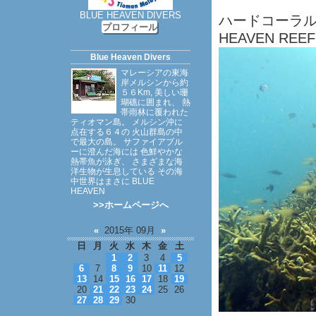
BLUE HEAVEN DIVERS
ハードコーラル
プロフィール
HEAVEN REEF
Blue Heaven Divers
マレーシアの東海
岸メルシンから約
５６Km, 美しい珊
瑚礁に囲まれ、 熱
帯雨林に覆われた
ティオマン島。 メルシン沖に
点在する６４の 火山群島の中
で最大の島。 サファイアブル
ーに澄んだ海には 色鮮やかな
熱帯魚が泳ぎ、 さまざまな海
洋生物が生息している その海
中世界はまさに BLUE
HEAVEN
>>ホームページへ
«
2015年 09月
»
日
月
火
水
木
金
土
1
2
3
4
5
6
7
8
9
10
11
12
13
14
15
16
17
18
19
20
21
22
23
24
25
26
27
28
29
30