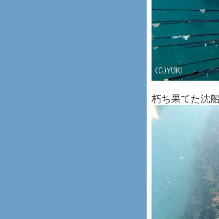
朽ち果てた沈