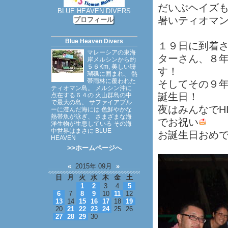
だいぶヘイズ
BLUE HEAVEN DIVERS
暑いティオマ
プロフィール
Blue Heaven Divers
１９日に到着
マレーシアの東海
ターさん、８
岸メルシンから約
５６Km, 美しい珊
す！
瑚礁に囲まれ、 熱
帯雨林に覆われた
そしてその９
ティオマン島。 メルシン沖に
誕生日！
点在する６４の 火山群島の中
で最大の島。 サファイアブル
夜はみんなでH
ーに澄んだ海には 色鮮やかな
熱帯魚が泳ぎ、 さまざまな海
でお祝い
洋生物が生息している その海
中世界はまさに BLUE
お誕生日おめ
HEAVEN
>>ホームページへ
«
2015年 09月
»
日
月
火
水
木
金
土
1
2
3
4
5
6
7
8
9
10
11
12
13
14
15
16
17
18
19
20
21
22
23
24
25
26
27
28
29
30