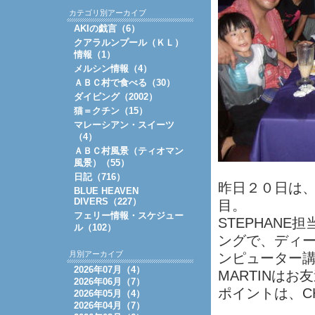
カテゴリ別アーカイブ
AKIの戯言（6）
クアラルンプール（ＫＬ）
情報（1）
メルシン情報（4）
ＡＢＣ村で食べる（30）
ダイビング（2002）
猫＝クチン（15）
マレーシアン・スイーツ
（4）
ＡＢＣ村風景（ティオマン
風景）（55）
日記（716）
昨日２０日は
BLUE HEAVEN
DIVERS（227）
目。
フェリー情報・スケジュー
STEPHAN
ル（102）
ングで、ディ
月別アーカイブ
ンピューター
2026年07月（4）
MARTINは
2026年06月（7）
ポイントは、CH
2026年05月（4）
2026年04月（7）