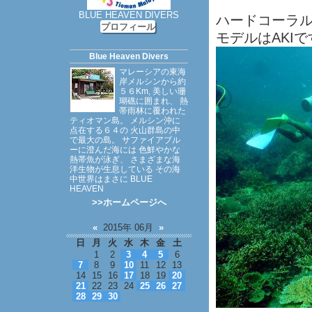
BLUE HEAVEN DIVERS
ハードコーラル
プロフィール
モデルはAKI
Blue Heaven Divers
マレーシアの東海
岸メルシンから約
５６Km, 美しい珊
瑚礁に囲まれ、 熱
帯雨林に覆われた
ティオマン島。 メルシン沖に
点在する６４の 火山群島の中
で最大の島。 サファイアブル
ーに澄んだ海には 色鮮やかな
熱帯魚が泳ぎ、 さまざまな海
洋生物が生息している その海
中世界はまさに BLUE
HEAVEN
>>ホームページへ
«
2015年 06月
»
日
月
火
水
木
金
土
1
2
3
4
5
6
7
8
9
10
11
12
13
14
15
16
17
18
19
20
21
22
23
24
25
26
27
28
29
30