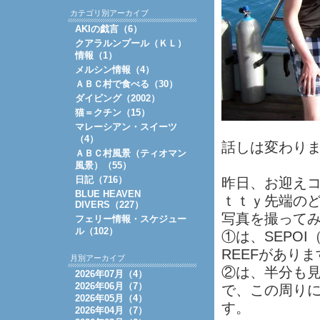
カテゴリ別アーカイブ
AKIの戯言（6）
クアラルンプール（ＫＬ）
情報（1）
メルシン情報（4）
ＡＢＣ村で食べる（30）
ダイビング（2002）
猫＝クチン（15）
マレーシアン・スイーツ
（4）
話しは変わり
ＡＢＣ村風景（ティオマン
風景）（55）
日記（716）
昨日、お迎え
BLUE HEAVEN
ｔｔｙ先端の
DIVERS（227）
写真を撮って
フェリー情報・スケジュー
ル（102）
①は、SEPOI
REEFがありま
月別アーカイブ
②は、半分も
2026年07月（4）
2026年06月（7）
で、この周りにB
2026年05月（4）
す。
2026年04月（7）