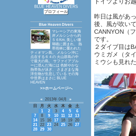
ドイツよりお
BLUE HEAVEN DIVERS
プロフィール
昨日は風があ
後、風が吹いて
Blue Heaven Divers
CANNYON
マレーシアの東海
岸メルシンから約
です。
５６Km, 美しい珊
瑚礁に囲まれ、 熱
２ダイブ目はBA
帯雨林に覆われた
ティオマン島。 メルシン沖に
ウミガメ（タ
点在する６４の 火山群島の中
ミウシも見れ
で最大の島。 サファイアブル
ーに澄んだ海には 色鮮やかな
熱帯魚が泳ぎ、 さまざまな海
洋生物が生息している その海
中世界はまさに BLUE
HEAVEN
>>ホームページへ
«
2013年 04月
»
日
月
火
水
木
金
土
1
2
3
4
5
6
7
8
9
10
11
12
13
14
15
16
17
18
19
20
21
22
23
24
25
26
27
28
29
30