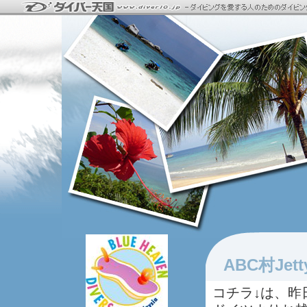
ABC村J
コチラ↓は、昨