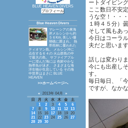
ートダイビン
BLUE HEAVEN DIVERS
ここ数日不安
プロフィール
うな空！・・
１時４５分）
Blue Heaven Divers
マレーシアの東海
そして風もあ
岸メルシンから約
今日はコーラ
５６Km, 美しい珊
瑚礁に囲まれ、 熱
夫だと思いま
帯雨林に覆われた
ティオマン島。 メルシン沖に
点在する６４の 火山群島の中
で最大の島。 サファイアブル
話しは変わり
ーに澄んだ海には 色鮮やかな
熱帯魚が泳ぎ、 さまざまな海
今にも出産し
洋生物が生息している その海
す。
中世界はまさに BLUE
HEAVEN
毎日毎日、「
>>ホームページへ
ですが、なか
«
2013年 04月
»
日
月
火
水
木
金
土
1
2
3
4
5
6
7
8
9
10
11
12
13
14
15
16
17
18
19
20
21
22
23
24
25
26
27
28
29
30