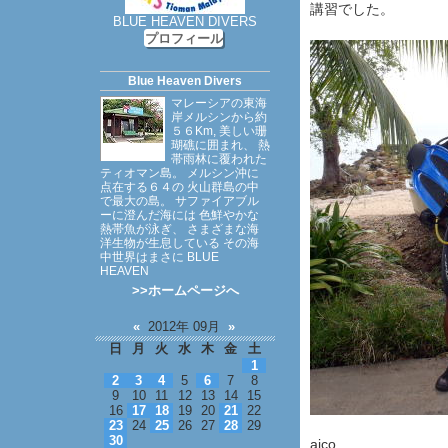
講習でした。
BLUE HEAVEN DIVERS
プロフィール
Blue Heaven Divers
マレーシアの東海
岸メルシンから約
５６Km, 美しい珊
瑚礁に囲まれ、 熱
帯雨林に覆われた
ティオマン島。 メルシン沖に
点在する６４の 火山群島の中
で最大の島。 サファイアブル
ーに澄んだ海には 色鮮やかな
熱帯魚が泳ぎ、 さまざまな海
洋生物が生息している その海
中世界はまさに BLUE
HEAVEN
>>ホームページへ
«
2012年 09月
»
日
月
火
水
木
金
土
1
2
3
4
5
6
7
8
9
10
11
12
13
14
15
16
17
18
19
20
21
22
23
24
25
26
27
28
29
30
aico