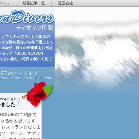
グイン
新着記事一覧
運営会社
 とてものんびりとした田舎の
レイな海を見ながら毎日過ごして
aicoが、日々の出来事をお伝え
ップ『BLUE HEAVEN
たちとの楽しい毎日を覗いて見て
月16日のアーカイブ
022年03月16日
来ました！
HOUSEのご紹介で
しゃるかと思います
出すレストランとなりま
Qソーセージ、ナゲッ