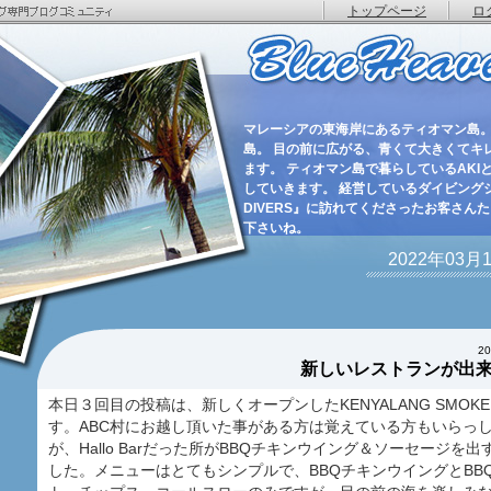
トップページ
ロ
マレーシアの東海岸にあるティオマン島。
島。 目の前に広がる、青くて大きくてキ
ます。 ティオマン島で暮らしているAKIと
していきます。 経営しているダイビングショ
DIVERS』に訪れてくださったお客さん
下さいね。
2022年03
2
新しいレストランが出
本日３回目の投稿は、新しくオープンしたKENYALANG SMOKE
す。ABC村にお越し頂いた事がある方は覚えている方もいらっ
が、Hallo Barだった所がBBQチキンウイング＆ソーセージを
した。メニューはとてもシンプルで、BBQチキンウイングとBB