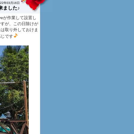
022年03月16日
来ました♪
veが作業して設置し
ですが、この日除けが
には取り外しておけま
感じです