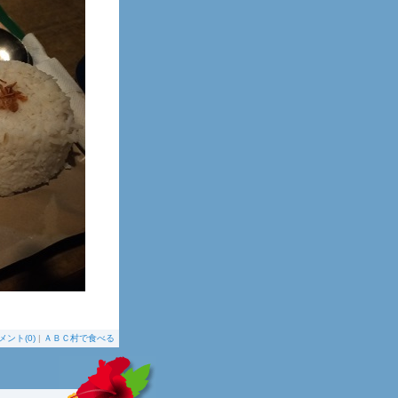
メント(0)
|
ＡＢＣ村で食べる