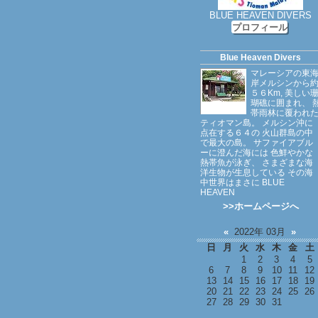
BLUE HEAVEN DIVERS
プロフィール
Blue Heaven Divers
マレーシアの東
岸メルシンから
５６Km, 美しい
瑚礁に囲まれ、 
帯雨林に覆われ
ティオマン島。 メルシン沖に
点在する６４の 火山群島の中
で最大の島。 サファイアブル
ーに澄んだ海には 色鮮やかな
熱帯魚が泳ぎ、 さまざまな海
洋生物が生息している その海
中世界はまさに BLUE
HEAVEN
>>ホームページへ
«
2022年 03月
»
日
月
火
水
木
金
土
1
2
3
4
5
6
7
8
9
10
11
12
13
14
15
16
17
18
19
20
21
22
23
24
25
26
27
28
29
30
31