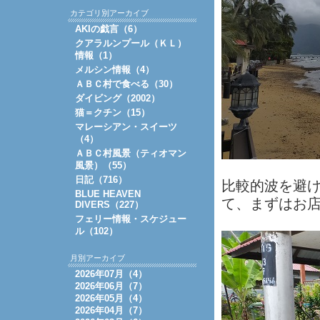
カテゴリ別アーカイブ
AKIの戯言（6）
クアラルンプール（ＫＬ）
情報（1）
メルシン情報（4）
ＡＢＣ村で食べる（30）
ダイビング（2002）
猫＝クチン（15）
マレーシアン・スイーツ
（4）
ＡＢＣ村風景（ティオマン
風景）（55）
日記（716）
比較的波を避け
BLUE HEAVEN
て、まずはお
DIVERS（227）
フェリー情報・スケジュー
ル（102）
月別アーカイブ
2026年07月（4）
2026年06月（7）
2026年05月（4）
2026年04月（7）