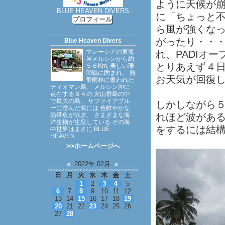
ように天候が
BLUE HEAVEN DIVERS
に「ちょっと
プロフィール
ら風が強くな
がったり・・
Blue Heaven Divers
マレーシアの東海
れ、PADIオ
岸メルシンから約
とりあえず４
５６Km, 美しい珊
瑚礁に囲まれ、 熱
お天気が回復
帯雨林に覆われた
ティオマン島。 メルシン沖に
点在する６４の 火山群島の中
で最大の島。 サファイアブル
しかしながら
ーに澄んだ海には 色鮮やかな
熱帯魚が泳ぎ、 さまざまな海
れほど波があ
洋生物が生息している その海
をするには結
中世界はまさに BLUE
HEAVEN
>>ホームページへ
«
2022年 02月
»
日
月
火
水
木
金
土
1
2
3
4
5
6
7
8
9
10
11
12
13
14
15
16
17
18
19
20
21
22
23
24
25
26
27
28