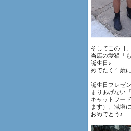
そしてこの日
当店の愛猫「
誕生日♪
めでたく１歳にな
誕生日プレゼ
まりあげない
キャットフー
ます）、減塩に
おめでとう♪