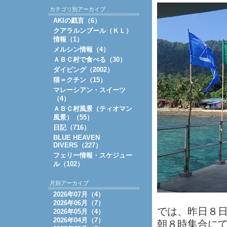
カテゴリ別アーカイブ
AKIの戯言（6）
クアラルンプール（ＫＬ）
情報（1）
メルシン情報（4）
ＡＢＣ村で食べる（30）
ダイビング（2002）
猫＝クチン（15）
マレーシアン・スイーツ
（4）
ＡＢＣ村風景（ティオマン
風景）（55）
日記（716）
BLUE HEAVEN
DIVERS（227）
フェリー情報・スケジュー
ル（102）
月別アーカイブ
2026年07月（4）
2026年06月（7）
では、昨日８
2026年05月（4）
2026年04月（7）
朝８時集合にて