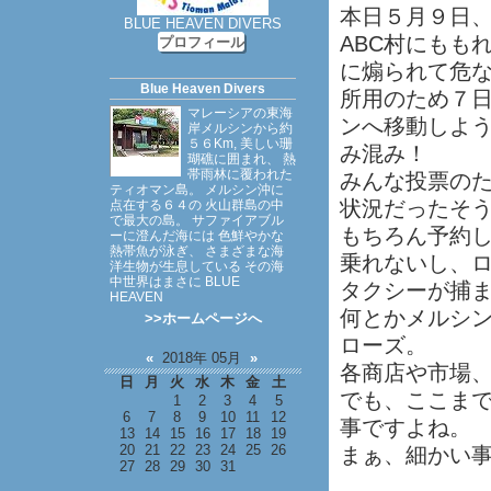
本日５月９日
BLUE HEAVEN DIVERS
ABC村にもも
プロフィール
に煽られて危
Blue Heaven Divers
所用のため７日
マレーシアの東海
ンへ移動しよ
岸メルシンから約
５６Km, 美しい珊
み混み！
瑚礁に囲まれ、 熱
帯雨林に覆われた
みんな投票の
ティオマン島。 メルシン沖に
状況だったそ
点在する６４の 火山群島の中
で最大の島。 サファイアブル
もちろん予約
ーに澄んだ海には 色鮮やかな
熱帯魚が泳ぎ、 さまざまな海
乗れないし、
洋生物が生息している その海
中世界はまさに BLUE
タクシーが捕
HEAVEN
何とかメルシ
>>ホームページへ
ローズ。
«
2018年 05月
»
各商店や市場、
日
月
火
水
木
金
土
でも、ここま
1
2
3
4
5
6
7
8
9
10
11
12
事ですよね。
13
14
15
16
17
18
19
20
21
22
23
24
25
26
まぁ、細かい
27
28
29
30
31