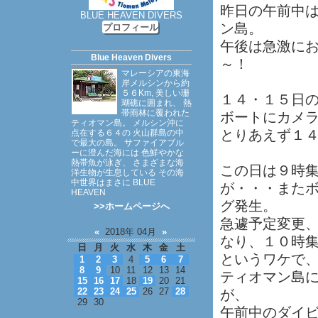
昨日の午前中
BLUE HEAVEN DIVERS
ン島。
プロフィール
午後は急激に
Blue Heaven Divers
～！
マレーシアの東海
岸メルシンから約
５６Km, 美しい珊
１４・１５日
瑚礁に囲まれ、 熱
帯雨林に覆われた
ボートにカメ
ティオマン島。 メルシン沖に
とりあえず１
点在する６４の 火山群島の中
で最大の島。 サファイアブル
ーに澄んだ海には 色鮮やかな
熱帯魚が泳ぎ、 さまざまな海
この日は９時
洋生物が生息している その海
中世界はまさに BLUE
が・・・また
HEAVEN
グ発生。
>>ホームページへ
急遽予定変更
«
2018年 04月
»
なり、１０時
日
月
火
水
木
金
土
というワケで
1
2
3
4
5
6
7
8
9
10
11
12
13
14
ティオマン島
15
16
17
18
19
20
21
22
23
24
25
26
27
28
が、
29
30
午前中のダイ