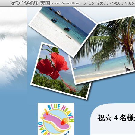
祝☆４名様