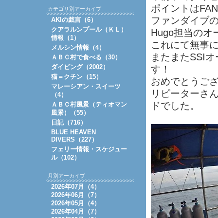
ポイントはFAN 
カテゴリ別アーカイブ
ファンダイブの
AKIの戯言（6）
クアラルンプール（ＫＬ）
Hugo担当の
情報（1）
これにて無事
メルシン情報（4）
またまたSSI
ＡＢＣ村で食べる（30）
ダイビング（2002）
す！
猫＝クチン（15）
おめでとうござ
マレーシアン・スイーツ
リピーターさん
（4）
ドでした。
ＡＢＣ村風景（ティオマン
風景）（55）
日記（716）
BLUE HEAVEN
DIVERS（227）
フェリー情報・スケジュー
ル（102）
月別アーカイブ
2026年07月（4）
2026年06月（7）
2026年05月（4）
2026年04月（7）