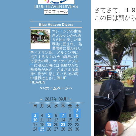
BLUE HEAVEN DIVERS
さてさて、１
プロフィール
この日は朝か
Blue Heaven Divers
マレーシアの東海
岸メルシンから約
５６Km, 美しい珊
瑚礁に囲まれ、 熱
帯雨林に覆われた
ティオマン島。 メルシン沖に
点在する６４の 火山群島の中
で最大の島。 サファイアブル
ーに澄んだ海には 色鮮やかな
熱帯魚が泳ぎ、 さまざまな海
洋生物が生息している その海
中世界はまさに BLUE
HEAVEN
>>ホームページへ
«
2017年 09月
»
日
月
火
水
木
金
土
1
2
3
4
5
6
7
8
9
10
11
12
13
14
15
16
17
18
19
20
21
22
23
24
25
26
27
28
29
30