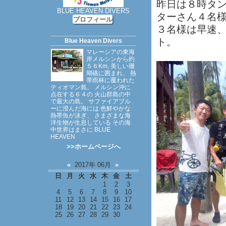
昨日は８時タン
BLUE HEAVEN DIVERS
ターさん４名
プロフィール
３名様は早速
ト。
Blue Heaven Divers
マレーシアの東海
岸メルシンから約
５６Km, 美しい珊
瑚礁に囲まれ、 熱
帯雨林に覆われた
ティオマン島。 メルシン沖に
点在する６４の 火山群島の中
で最大の島。 サファイアブル
ーに澄んだ海には 色鮮やかな
熱帯魚が泳ぎ、 さまざまな海
洋生物が生息している その海
中世界はまさに BLUE
HEAVEN
>>ホームページへ
«
2017年 06月
»
日
月
火
水
木
金
土
1
2
3
4
5
6
7
8
9
10
11
12
13
14
15
16
17
18
19
20
21
22
23
24
25
26
27
28
29
30