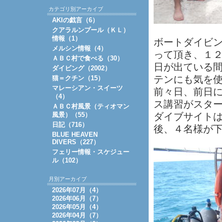
カテゴリ別アーカイブ
AKIの戯言（6）
クアラルンプール（ＫＬ）
情報（1）
ボートダイビ
メルシン情報（4）
って頂き、１
ＡＢＣ村で食べる（30）
日が出ている
ダイビング（2002）
テンにも気を
猫＝クチン（15）
マレーシアン・スイーツ
前々日、前日
（4）
ス講習がスタ
ＡＢＣ村風景（ティオマン
風景）（55）
ダイブサイトは、
日記（716）
後、４名様が下
BLUE HEAVEN
DIVERS（227）
フェリー情報・スケジュー
ル（102）
月別アーカイブ
2026年07月（4）
2026年06月（7）
2026年05月（4）
2026年04月（7）