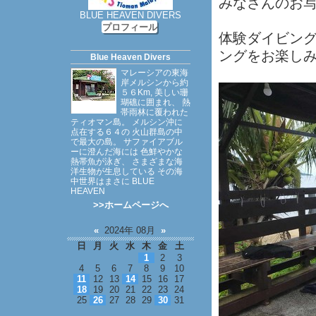
みなさんのお
BLUE HEAVEN DIVERS
プロフィール
体験ダイビン
ングをお楽し
Blue Heaven Divers
マレーシアの東海
岸メルシンから約
５６Km, 美しい珊
瑚礁に囲まれ、 熱
帯雨林に覆われた
ティオマン島。 メルシン沖に
点在する６４の 火山群島の中
で最大の島。 サファイアブル
ーに澄んだ海には 色鮮やかな
熱帯魚が泳ぎ、 さまざまな海
洋生物が生息している その海
中世界はまさに BLUE
HEAVEN
>>ホームページへ
«
2024年 08月
»
日
月
火
水
木
金
土
1
2
3
4
5
6
7
8
9
10
11
12
13
14
15
16
17
18
19
20
21
22
23
24
25
26
27
28
29
30
31