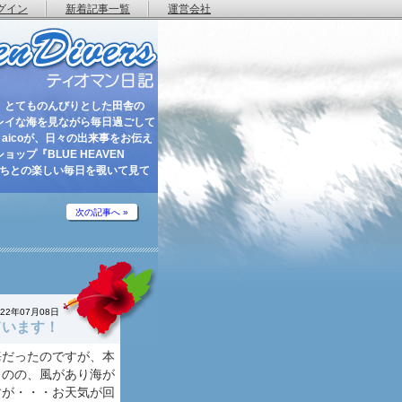
グイン
新着記事一覧
運営会社
 とてものんびりとした田舎の
レイな海を見ながら毎日過ごして
aicoが、日々の出来事をお伝え
ップ『BLUE HEAVEN
たちとの楽しい毎日を覗いて見て
次の記事へ »
022年07月08日
ています！
海だったのですが、本
ものの、風があり海が
すが・・・お天気が回