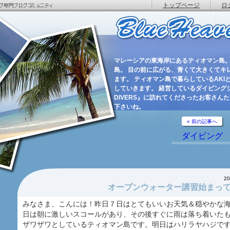
トップページ
ロ
マレーシアの東海岸にあるティオマン島。
島。 目の前に広がる、青くて大きくてキ
ます。 ティオマン島で暮らしているAKIと
していきます。 経営しているダイビングショ
DIVERS』に訪れてくださったお客さん
下さいね。
« 前の記事へ
ダイビング
2
オープンウォーター講習始まっ
みなさま、こんには！昨日７日はとてもいいお天気＆穏やかな
日は朝に激しいスコールがあり、その後すぐに雨は落ち着いた
ザワザワとしているティオマン島です。明日はハリラヤハジで