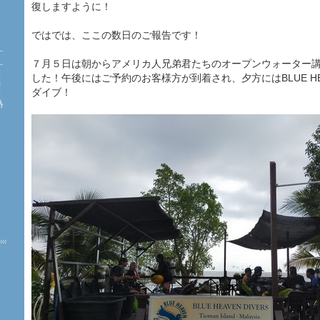
復しますように！
ではでは、ここの数日のご報告です！
７月５日は朝からアメリカ人兄弟君たちのオープンウォーター
海
した！午後にはご予約のお客様方が到着され、夕方にはBLUE HE
約
ダイブ！​​​
珊
熱
た