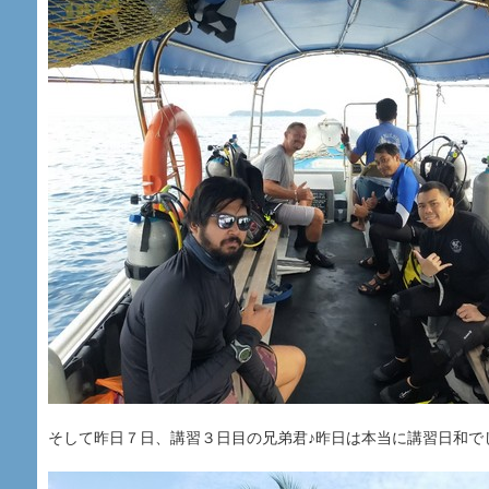
そして昨日７日、講習３日目の兄弟君♪昨日は本当に講習日和で