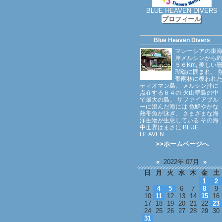
BLUE HEAVEN DIVERS
プロフィール
Blue Heaven Divers
マレーシアの東
岸メルシンから
５６Km, 美しい
瑚礁に囲まれ、 
帯雨林に覆われ
ティオマン島。 メルシン沖に
点在する６４の 火山群島の中
で最大の島。 サファイアブル
ーに澄んだ海には 色鮮やかな
熱帯魚が泳ぎ、 さまざまな海
洋生物が生息している その海
中世界はまさに BLUE
HEAVEN
>>ホームページへ
«
2022年 07月
»
日
月
火
水
木
金
土
1
2
3
4
5
6
7
8
9
10
11
12
13
14
15
16
17
18
19
20
21
22
23
24
25
26
27
28
29
30
31