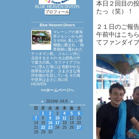
本日２回目の
BLUE HEAVEN DIVERS
たっ（笑）！
プロフィール
Blue Heaven Divers
２１日のご報告
マレーシアの東海
午前中はこちら↓
岸メルシンから約
５６Km, 美しい珊
てファンダイブ
瑚礁に囲まれ、 熱
帯雨林に覆われた
ティオマン島。 メルシン沖に
点在する６４の 火山群島の中
で最大の島。 サファイアブル
ーに澄んだ海には 色鮮やかな
熱帯魚が泳ぎ、 さまざまな海
洋生物が生息している その海
中世界はまさに BLUE
HEAVEN
>>ホームページへ
«
2019年 04月
»
日
月
火
水
木
金
土
1
2
3
4
5
6
7
8
9
10
11
12
13
14
15
16
17
18
19
20
21
22
23
24
25
26
27
28
29
30