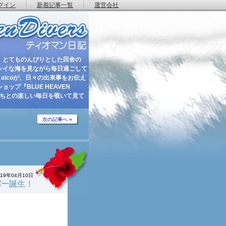
グイン
新着記事一覧
運営会社
 とてものんびりとした田舎の
レイな海を見ながら毎日過ごして
aicoが、日々の出来事をお伝え
ップ『BLUE HEAVEN
たちとの楽しい毎日を覗いて見て
次の記事へ »
019年04月10日
バー誕生！
！