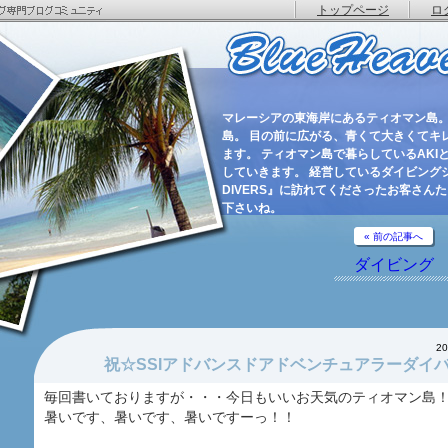
トップページ
ロ
マレーシアの東海岸にあるティオマン島。
島。 目の前に広がる、青くて大きくてキ
ます。 ティオマン島で暮らしているAKIと
していきます。 経営しているダイビングショ
DIVERS』に訪れてくださったお客さん
下さいね。
« 前の記事へ
ダイビング
2
祝☆SSIアドバンスドアドベンチュアラーダイ
毎回書いておりますが・・・今日もいいお天気のティオマン島
暑いです、暑いです、暑いですーっ！！