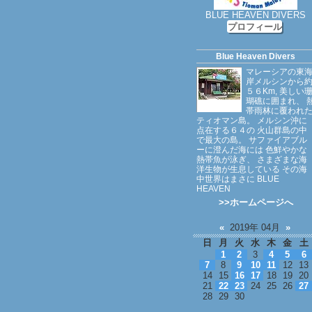
BLUE HEAVEN DIVERS
プロフィール
Blue Heaven Divers
マレーシアの東
岸メルシンから
５６Km, 美しい
瑚礁に囲まれ、 
帯雨林に覆われ
ティオマン島。 メルシン沖に
点在する６４の 火山群島の中
で最大の島。 サファイアブル
ーに澄んだ海には 色鮮やかな
熱帯魚が泳ぎ、 さまざまな海
洋生物が生息している その海
中世界はまさに BLUE
HEAVEN
>>ホームページへ
«
2019年 04月
»
日
月
火
水
木
金
土
1
2
3
4
5
6
7
8
9
10
11
12
13
14
15
16
17
18
19
20
21
22
23
24
25
26
27
28
29
30