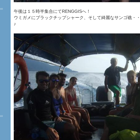
午後は１５時半集合にてRENGGISへ！
ウミガメにブラックチップシャーク、そして綺麗なサンゴ礁・
♪