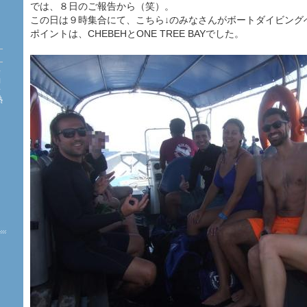
では、８日のご報告から（笑）。
この日は９時集合にて、こちら↓のみなさんがボートダイビング
ポイントは、CHEBEHとONE TREE BAYでした。
海
約
珊
熱
た