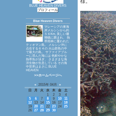
様。
BLUE HEAVEN DIVERS
プロフィール
Blue Heaven Divers
マレーシアの東海
岸メルシンから約
５６Km, 美しい珊
瑚礁に囲まれ、 熱
帯雨林に覆われた
ティオマン島。 メルシン沖に
点在する６４の 火山群島の中
で最大の島。 サファイアブル
ーに澄んだ海には 色鮮やかな
熱帯魚が泳ぎ、 さまざまな海
洋生物が生息している その海
中世界はまさに BLUE
HEAVEN
>>ホームページへ
«
2015年 04月
»
日
月
火
水
木
金
土
1
2
3
4
5
6
7
8
9
10
11
12
13
14
15
16
17
18
19
20
21
22
23
24
25
26
27
28
29
30