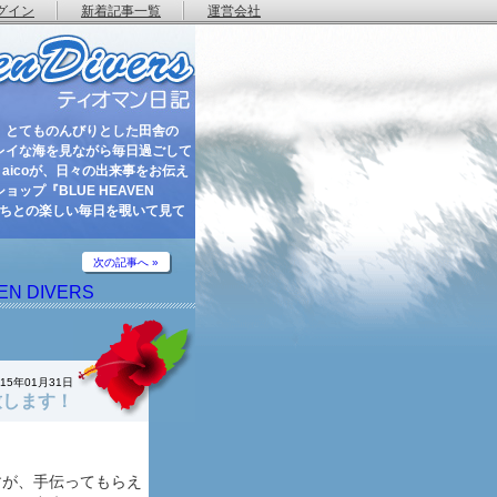
グイン
新着記事一覧
運営会社
 とてものんびりとした田舎の
レイな海を見ながら毎日過ごして
aicoが、日々の出来事をお伝え
ップ『BLUE HEAVEN
たちとの楽しい毎日を覗いて見て
次の記事へ »
EN DIVERS
015年01月31日
致します！
すが、手伝ってもらえ