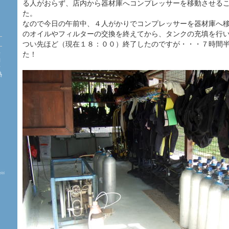
る人がおらず、店内から器材庫へコンプレッサーを移動させる
た。
なので今日の午前中、４人がかりでコンプレッサーを器材庫へ
のオイルやフィルターの交換を終えてから、タンクの充填を行
つい先ほど（現在１８：００）終了したのですが・・・７時間
海
た！
約
珊
熱
た