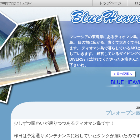
トップページ
ロ
マレーシアの東海岸にあるティオマン島。
島。 目の前に広がる、青くて大きくてキ
ます。 ティオマン島で暮らしているAKIと
していきます。 経営しているダイビングショ
DIVERS』に訪れてくださったお客さん
下さいね。
« 前の記事へ
BLUE HEAV
2
プレオープン
少しずつ賑わいが戻りつつあるティオマン島です！
昨日は予定通りメンテナンスに出していたタンクが届いたので