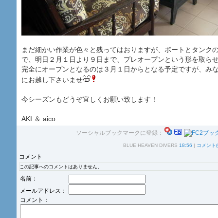
まだ細かい作業が色々と残ってはおりますが、ボートとタンク
で、明日２月１日より９日まで、プレオープンという形を取ら
完全にオープンとなるのは３月１日からとなる予定ですが、み
にお越し下さいませ
今シーズンもどうぞ宜しくお願い致します！
AKI ＆ aico
ソーシャルブックマークに登録：
BLUE HEAVEN DIVERS
18:56
|
コメント(
コメント
この記事へのコメントはありません。
名前：
メールアドレス：
コメント：