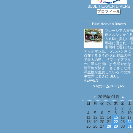
BLUE HEAVEN DIVERS
プロフィール
Blue Heaven Divers
マレーシアの東
岸メルシンから
５６Km, 美しい
瑚礁に囲まれ、 
帯雨林に覆われ
ティオマン島。 メルシン沖に
点在する６４の 火山群島の中
で最大の島。 サファイアブル
ーに澄んだ海には 色鮮やかな
熱帯魚が泳ぎ、 さまざまな海
洋生物が生息している その海
中世界はまさに BLUE
HEAVEN
>>ホームページへ
«
2015年 01月
»
日
月
火
水
木
金
土
1
2
3
4
5
6
7
8
9
10
11
12
13
14
15
16
17
18
19
20
21
22
23
24
25
26
27
28
29
30
31