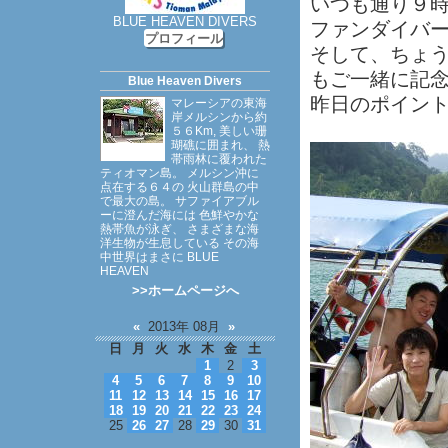
いつも通り９
BLUE HEAVEN DIVERS
ファンダイバ
プロフィール
そして、ちょ
もご一緒に記
Blue Heaven Divers
昨日のポイントは
マレーシアの東海
岸メルシンから約
５６Km, 美しい珊
瑚礁に囲まれ、 熱
帯雨林に覆われた
ティオマン島。 メルシン沖に
点在する６４の 火山群島の中
で最大の島。 サファイアブル
ーに澄んだ海には 色鮮やかな
熱帯魚が泳ぎ、 さまざまな海
洋生物が生息している その海
中世界はまさに BLUE
HEAVEN
>>ホームページへ
«
2013年 08月
»
日
月
火
水
木
金
土
1
2
3
4
5
6
7
8
9
10
11
12
13
14
15
16
17
18
19
20
21
22
23
24
25
26
27
28
29
30
31