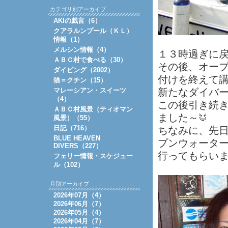
カテゴリ別アーカイブ
AKIの戯言（6）
クアラルンプール（ＫＬ）
情報（1）
メルシン情報（4）
１３時過ぎに
ＡＢＣ村で食べる（30）
その後、オー
ダイビング（2002）
付けを終えて
猫＝クチン（15）
マレーシアン・スイーツ
新たなダイバ
（4）
この後引き続
ＡＢＣ村風景（ティオマン
ました～
風景）（55）
日記（716）
ちなみに、先
BLUE HEAVEN
プンウォータ
DIVERS（227）
行ってもらい
フェリー情報・スケジュー
ル（102）
月別アーカイブ
2026年07月（4）
2026年06月（7）
2026年05月（4）
2026年04月（7）