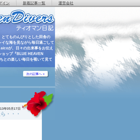
グイン
新着記事一覧
運営会社
 とてものんびりとした田舎の
レイな海を見ながら毎日過ごして
aicoが、日々の出来事をお伝え
ップ『BLUE HEAVEN
たちとの楽しい毎日を覗いて見て
次の記事へ »
013年05月17日
たら・・・