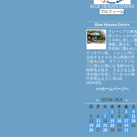
BLUE HEAVEN DIVERS
プロフィール
Blue Heaven Divers
マレーシアの東
岸メルシンから
５６Km, 美しい
瑚礁に囲まれ、 
帯雨林に覆われ
ティオマン島。 メルシン沖に
点在する６４の 火山群島の中
で最大の島。 サファイアブル
ーに澄んだ海には 色鮮やかな
熱帯魚が泳ぎ、 さまざまな海
洋生物が生息している その海
中世界はまさに BLUE
HEAVEN
>>ホームページへ
«
2013年 05月
»
日
月
火
水
木
金
土
1
2
3
4
5
6
7
8
9
10
11
12
13
14
15
16
17
18
19
20
21
22
23
24
25
26
27
28
29
30
31