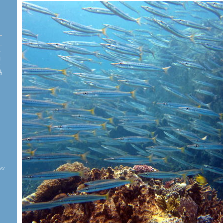
海
約
珊
熱
た