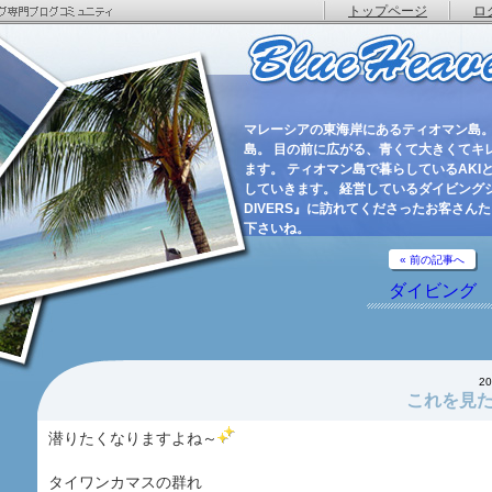
トップページ
ロ
マレーシアの東海岸にあるティオマン島。
島。 目の前に広がる、青くて大きくてキ
ます。 ティオマン島で暮らしているAKIと
していきます。 経営しているダイビングショ
DIVERS』に訪れてくださったお客さん
下さいね。
« 前の記事へ
ダイビング
2
これを見
潜りたくなりますよね～
タイワンカマスの群れ