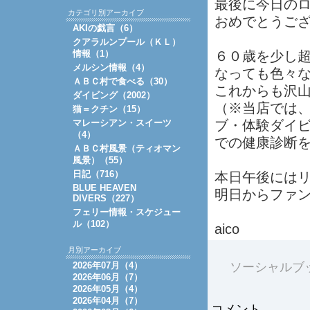
最後に今日の
カテゴリ別アーカイブ
おめでとうご
AKIの戯言（6）
クアラルンプール（ＫＬ）
情報（1）
６０歳を少し
メルシン情報（4）
なっても色々
ＡＢＣ村で食べる（30）
これからも沢
ダイビング（2002）
（※当店では
猫＝クチン（15）
マレーシアン・スイーツ
ブ・体験ダイ
（4）
での健康診断
ＡＢＣ村風景（ティオマン
風景）（55）
日記（716）
本日午後には
BLUE HEAVEN
明日からファ
DIVERS（227）
フェリー情報・スケジュー
ル（102）
aico
月別アーカイブ
2026年07月（4）
ソーシャルブ
2026年06月（7）
2026年05月（4）
2026年04月（7）
コメント