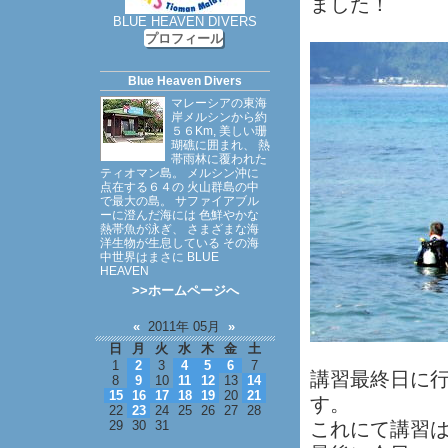
ました！
BLUE HEAVEN DIVERS
プロフィール
Blue Heaven Divers
マレーシアの東海
岸メルシンから約
５６Km, 美しい珊
瑚礁に囲まれ、 熱
帯雨林に覆われた
ティオマン島。 メルシン沖に
点在する６４の 火山群島の中
で最大の島。 サファイアブル
ーに澄んだ海には 色鮮やかな
熱帯魚が泳ぎ、 さまざまな海
洋生物が生息している その海
中世界はまさに BLUE
HEAVEN
>>ホームページへ
«
2011年 05月
»
日
月
火
水
木
金
土
1
2
3
4
5
6
7
講習最終日に
8
9
10
11
12
13
14
15
16
17
18
19
20
21
す。
22
23
24
25
26
27
28
29
30
31
これにて講習