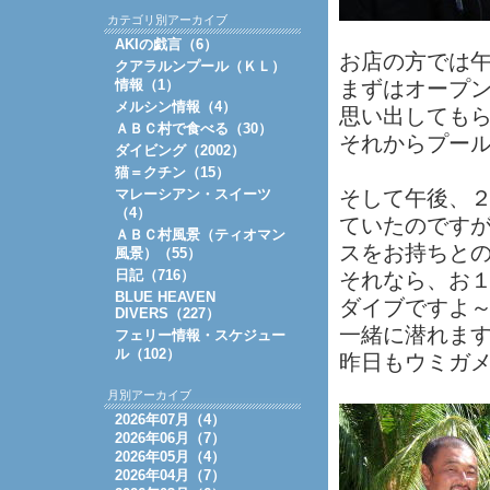
カテゴリ別アーカイブ
AKIの戯言（6）
お店の方では
クアラルンプール（ＫＬ）
情報（1）
まずはオープ
メルシン情報（4）
思い出しても
ＡＢＣ村で食べる（30）
それからプー
ダイビング（2002）
猫＝クチン（15）
マレーシアン・スイーツ
そして午後、
（4）
ていたのです
ＡＢＣ村風景（ティオマン
スをお持ちと
風景）（55）
日記（716）
それなら、お
BLUE HEAVEN
ダイブですよ
DIVERS（227）
一緒に潜れま
フェリー情報・スケジュー
ル（102）
昨日もウミガ
月別アーカイブ
2026年07月（4）
2026年06月（7）
2026年05月（4）
2026年04月（7）