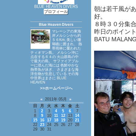
BLUE HEAVEN DIVERS
朝は若干風が
プロフィール
好。
８時３０分集
Blue Heaven Divers
昨日のポイント
マレーシアの東海
岸メルシンから約
BATU MAL
５６Km, 美しい珊
瑚礁に囲まれ、 熱
帯雨林に覆われた
ティオマン島。 メルシン沖に
点在する６４の 火山群島の中
で最大の島。 サファイアブル
ーに澄んだ海には 色鮮やかな
熱帯魚が泳ぎ、 さまざまな海
洋生物が生息している その海
中世界はまさに BLUE
HEAVEN
>>ホームページへ
«
2011年 05月
»
日
月
火
水
木
金
土
1
2
3
4
5
6
7
8
9
10
11
12
13
14
15
16
17
18
19
20
21
22
23
24
25
26
27
28
29
30
31