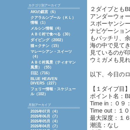
カテゴリ別アーカイブ
２ダイブともBLU
AKIの戯言（6）
アンダーウォ
クアラルンプール（ＫＬ）
情報（1）
スボーヤンシ
メルシン情報（4）
ナビゲーショ
ＡＢＣ村で食べる（30）
もバッチリ、
ダイビング（2002）
海の中で見て
猫＝クチン（15）
マレーシアン・スイーツ
見ているのが
（4）
ウミガメも見
ＡＢＣ村風景（ティオマン
風景）（55）
日記（716）
以下、今日の
BLUE HEAVEN
DIVERS（227）
【１ダイブ目
フェリー情報・スケジュー
ル（102）
ポイント名：BL
Time in：０
月別アーカイブ
Time out：
2026年07月（4）
2026年06月（7）
最大深度：１
2026年05月（4）
潮流：な
2026年04月（7）