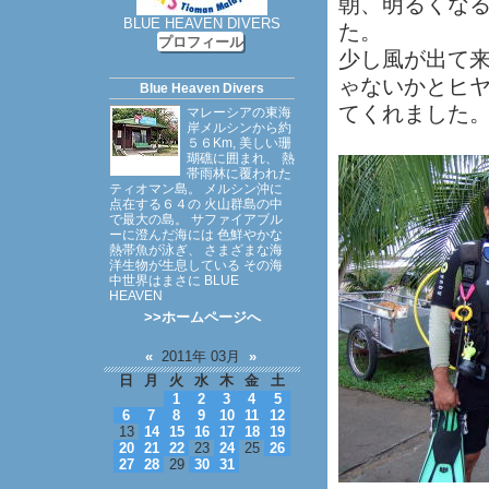
朝、明るくな
BLUE HEAVEN DIVERS
た。
プロフィール
少し風が出て
ゃないかとヒ
Blue Heaven Divers
てくれました
マレーシアの東海
岸メルシンから約
５６Km, 美しい珊
瑚礁に囲まれ、 熱
帯雨林に覆われた
ティオマン島。 メルシン沖に
点在する６４の 火山群島の中
で最大の島。 サファイアブル
ーに澄んだ海には 色鮮やかな
熱帯魚が泳ぎ、 さまざまな海
洋生物が生息している その海
中世界はまさに BLUE
HEAVEN
>>ホームページへ
«
2011年 03月
»
日
月
火
水
木
金
土
1
2
3
4
5
6
7
8
9
10
11
12
13
14
15
16
17
18
19
20
21
22
23
24
25
26
27
28
29
30
31