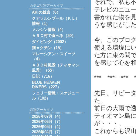
それで、私も
カテゴリ別アーカイブ
テレビのニュ
AKIの戯言（6）
書かれた物を
クアラルンプール（ＫＬ）
情報（1）
うな感じがし
メルシン情報（4）
ＡＢＣ村で食べる（30）
今、このブロ
ダイビング（2002）
使える環境に
猫＝クチン（15）
マレーシアン・スイーツ
た方に束の間
（4）
を感じて心を
ＡＢＣ村風景（ティオマン
風景）（55）
日記（716）
*** *** *** *
BLUE HEAVEN
DIVERS（227）
先日、リピー
フェリー情報・スケジュー
ル（102）
た。
前日の大雨で
月別アーカイブ
ティオマン島
2026年07月（4）
2026年06月（7）
が・・・。
2026年05月（4）
これからも沢
2026年04月（7）