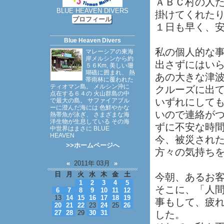
ＡＢＣ村の人
BLUE HEAVEN DIVERS
掛けてくれた
プロフィール
１日も早く、
Blue Heaven Divers
私の個人的な
マレーシアの東海
岸メルシンから約
出さずにはい
５６Km, 美しい珊
瑚礁に囲まれ、 熱
あの大きな津波
帯雨林に覆われた
ティオマン島。 メルシン沖に
クルーズに出
点在する６４の 火山群島の中
いずれにして
で最大の島。 サファイアブル
ーに澄んだ海には 色鮮やかな
いので連絡が
熱帯魚が泳ぎ、 さまざまな海
洋生物が生息している その海
ずに不安な時
中世界はまさに BLUE
HEAVEN
今、被災され
>>ホームページへ
方々の気持ち
«
2011年 03月
»
日
月
火
水
木
金
土
今朝、あるお
1
2
3
4
5
そこに、「人
6
7
8
9
10
11
12
13
14
15
16
17
18
19
事もして、疲
20
21
22
23
24
25
26
27
28
29
30
31
した。