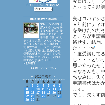
今日はまず、
BLUE HEAVEN DIVERS
と～っても順
プロフィール
実はコバヤシ
Blue Heaven Divers
８年前にティ
マレーシアの東海
岸メルシンから約
を受けたのだ
５６Km, 美しい珊
瑚礁に囲まれ、 熱
ところが申請書
帯雨林に覆われた
ティオマン島。 メルシン沖に
絡せず、結局
点在する６４の 火山群島の中
た・・・
で最大の島。 サファイアブル
ーに澄んだ海には 色鮮やかな
１度受講して
熱帯魚が泳ぎ、 さまざまな海
洋生物が生息している その海
し・・・とい
中世界はまさに BLUE
HEAVEN
思い立ったそ
>>ホームページへ
みなさんも、
ちなみに、失
«
2010年 08月
»
日
月
火
水
木
金
土
申請書代はか
1
2
3
4
5
6
7
ます。
8
9
10
11
12
13
14
15
16
17
18
19
20
21
でも、失くす
22
23
24
25
26
27
28
29
30
31