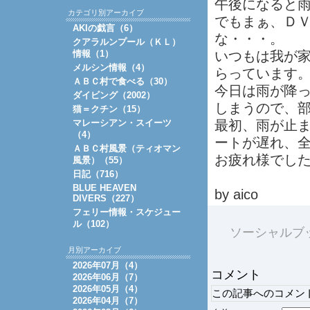
午後になると
カテゴリ別アーカイブ
でもまぁ、Ｄ
AKIの戯言（6）
な・・・。
クアラルンプール（ＫＬ）
情報（1）
いつもは我が
メルシン情報（4）
らっています
ＡＢＣ村で食べる（30）
今日は雨が降
ダイビング（2002）
しまうので、
猫＝クチン（15）
マレーシアン・スイーツ
最初、雨が止
（4）
ートが遅れ、
ＡＢＣ村風景（ティオマン
お疲れ様でし
風景）（55）
日記（716）
BLUE HEAVEN
by aico
DIVERS（227）
フェリー情報・スケジュー
ル（102）
ソーシャルブ
月別アーカイブ
2026年07月（4）
コメント
2026年06月（7）
2026年05月（4）
この記事へのコメン
2026年04月（7）