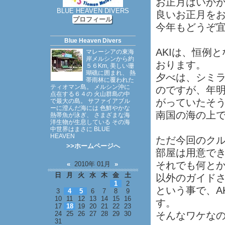
お正月はいか
BLUE HEAVEN DIVERS
良いお正月を
プロフィール
今年もどうぞ
Blue Heaven Divers
AKIは、恒例
マレーシアの東海
岸メルシンから約
おります。
５６Km, 美しい珊
瑚礁に囲まれ、 熱
夕べは、シミラ
帯雨林に覆われた
ティオマン島。 メルシン沖に
のですが、年
点在する６４の 火山群島の中
がっていたそ
で最大の島。 サファイアブル
ーに澄んだ海には 色鮮やかな
南国の海の上
熱帯魚が泳ぎ、 さまざまな海
洋生物が生息している その海
中世界はまさに BLUE
HEAVEN
ただ今回のク
>>ホームページへ
部屋は用意で
それでも何とか
«
2010年 01月
»
日
月
火
水
木
金
土
以外のガイド
1
2
という事で、A
3
4
5
6
7
8
9
10
11
12
13
14
15
16
す。
17
18
19
20
21
22
23
24
25
26
27
28
29
30
そんなワケな
31