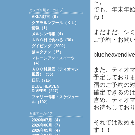
～。
でも、年末年
カテゴリ別アーカイブ
ね！
AKIの戯言（6）
クアラルンプール（ＫＬ）
情報（1）
まだまだ、シ
メルシン情報（4）
ご予約・お問い
ＡＢＣ村で食べる（30）
ダイビング（2002）
猫＝クチン（15）
blueheavendiv
マレーシアン・スイーツ
（4）
また、ティオ
ＡＢＣ村風景（ティオマン
風景）（55）
予定しており
日記（716）
宿のご予約の
BLUE HEAVEN
DIVERS（227）
確定できるの
フェリー情報・スケジュー
含め、ティオ
ル（102）
お待ちしてお
月別アーカイブ
2026年07月（4）
それでは改め
2026年06月（7）
す！！
2026年05月（4）