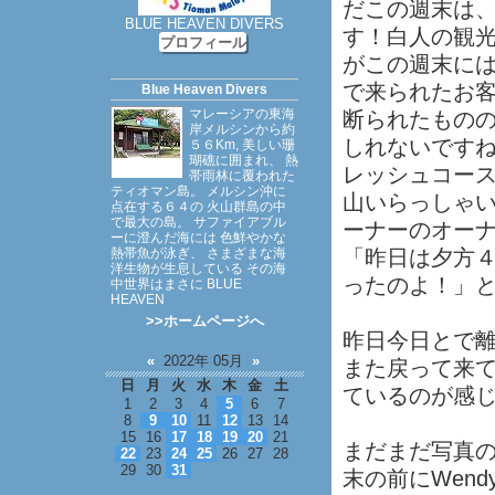
だこの週末は
BLUE HEAVEN DIVERS
す！白人の観
プロフィール
がこの週末に
で来られたお
Blue Heaven Divers
マレーシアの東海
断られたもの
岸メルシンから約
しれないです
５６Km, 美しい珊
瑚礁に囲まれ、 熱
レッシュコー
帯雨林に覆われた
ティオマン島。 メルシン沖に
山いらっしゃ
点在する６４の 火山群島の中
で最大の島。 サファイアブル
ーナーのオー
ーに澄んだ海には 色鮮やかな
熱帯魚が泳ぎ、 さまざまな海
「昨日は夕方
洋生物が生息している その海
ったのよ！」と
中世界はまさに BLUE
HEAVEN
>>ホームページへ
昨日今日とで
«
2022年 05月
»
また戻って来
日
月
火
水
木
金
土
ているのが感
1
2
3
4
5
6
7
8
9
10
11
12
13
14
15
16
17
18
19
20
21
まだまだ写真
22
23
24
25
26
27
28
29
30
31
末の前にWen