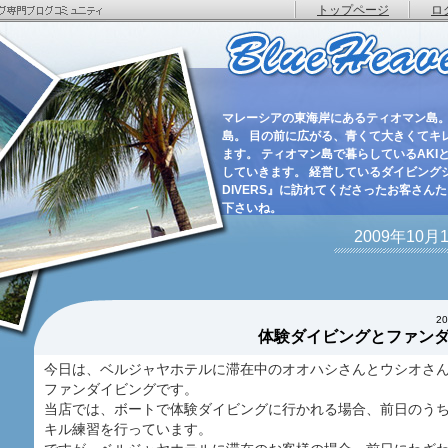
トップページ
ロ
マレーシアの東海岸にあるティオマン島。
島。 目の前に広がる、青くて大きくてキ
ます。 ティオマン島で暮らしているAKIと
していきます。 経営しているダイビングショ
DIVERS』に訪れてくださったお客さん
下さいね。
2009年10
2
体験ダイビングとファン
今日は、ベルジャヤホテルに滞在中のオオハシさんとウシオさ
ファンダイビングです。
当店では、ボートで体験ダイビングに行かれる場合、前日のう
キル練習を行っています。