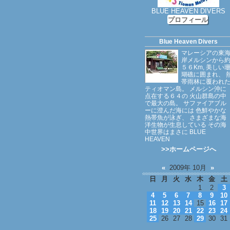
BLUE HEAVEN DIVERS
プロフィール
Blue Heaven Divers
マレーシアの東
岸メルシンから
５６Km, 美しい
瑚礁に囲まれ、 
帯雨林に覆われ
ティオマン島。 メルシン沖に
点在する６４の 火山群島の中
で最大の島。 サファイアブル
ーに澄んだ海には 色鮮やかな
熱帯魚が泳ぎ、 さまざまな海
洋生物が生息している その海
中世界はまさに BLUE
HEAVEN
>>ホームページへ
«
2009年 10月
»
日
月
火
水
木
金
土
1
2
3
4
5
6
7
8
9
10
11
12
13
14
15
16
17
18
19
20
21
22
23
24
25
26
27
28
29
30
31