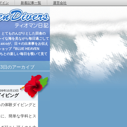
グイン
新着記事一覧
運営会社
 とてものんびりとした田舎の
レイな海を見ながら毎日過ごして
aicoが、日々の出来事をお伝え
ップ『BLUE HEAVEN
たちとの楽しい毎日を覗いて見て
月13日のアーカイブ
009年10月13日
ダイビング
んの体験ダイビングと
ちに、簡単な学科とス