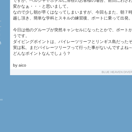
ですが、ベルジャヤホテルに滞在のお客様の場合、前日にわざ
変かなぁ・・・と思いまして。
なので少し朝が早くはなってしまいますが、今回もまた、朝７
越し頂き、簡単な学科とスキルの練習後、ボートに乗って出発
今日は他のグループが突然キャンセルになったとかで、ボート
海
約
うです。
珊
ダイビングポイントは、パイレーツリーフとリンギス島だった
熱
た
実は私、まだパイレーツリーフって行った事がないんですよね
どんなポイントなんでしょう？
by aico
BLUE HEAVEN DIVE