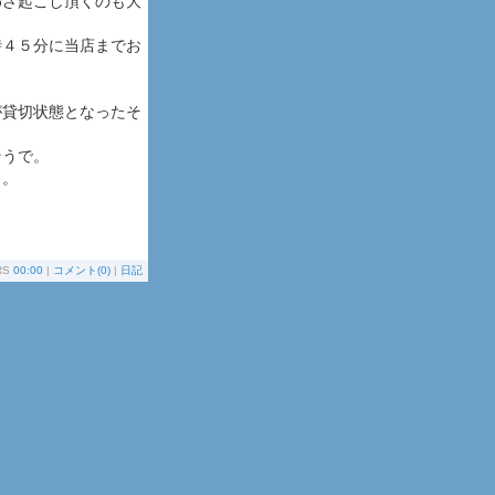
わざ起こし頂くのも大
時４５分に当店までお
。
が貸切状態となったそ
そうで。
～。
RS
00:00
|
コメント(0)
|
日記