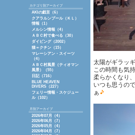
カテゴリ別アーカイブ
AKIの戯言（6）
クアラルンプール（ＫＬ）
情報（1）
メルシン情報（4）
ＡＢＣ村で食べる（30）
ダイビング（2002）
猫＝クチン（15）
マレーシアン・スイーツ
（4）
太陽がギラッ
ＡＢＣ村風景（ティオマン
この時間も気
風景）（55）
日記（716）
柔らかくなり
BLUE HEAVEN
いつも思うの
DIVERS（227）
ぁ
フェリー情報・スケジュー
ル（102）
月別アーカイブ
2026年07月（4）
2026年06月（7）
2026年05月（4）
2026年04月（7）