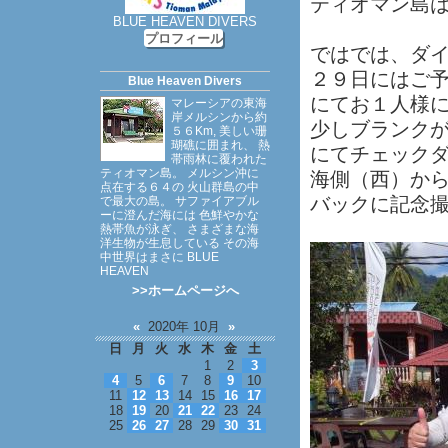
ティオマン島
BLUE HEAVEN DIVERS
プロフィール
ではでは、ダ
２９日にはご
Blue Heaven Divers
にてお１人様
マレーシアの東海
岸メルシンから約
少しブランクがある
５６Km, 美しい珊
瑚礁に囲まれ、 熱
にてチェック
帯雨林に覆われた
ティオマン島。 メルシン沖に
海側（西）か
点在する６４の 火山群島の中
バックに記念
で最大の島。 サファイアブル
ーに澄んだ海には 色鮮やかな
熱帯魚が泳ぎ、 さまざまな海
洋生物が生息している その海
中世界はまさに BLUE
HEAVEN
>>ホームページへ
«
2020年 10月
»
日
月
火
水
木
金
土
1
2
3
4
5
6
7
8
9
10
11
12
13
14
15
16
17
18
19
20
21
22
23
24
25
26
27
28
29
30
31